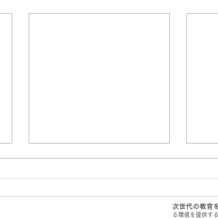
【オ
14
案内
株式
ン（
次世代の教育
は、
る環境を提供す