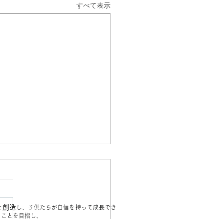
すべて表示
ンライン学童サービス】
日間無料キャンペーンのご
会社ネクストエデュケーショ
本社：東京都世田谷区、）
を創造
し、子供たちが自信を持って成長でき
当社が運営するオンライン学
ることを目指し、