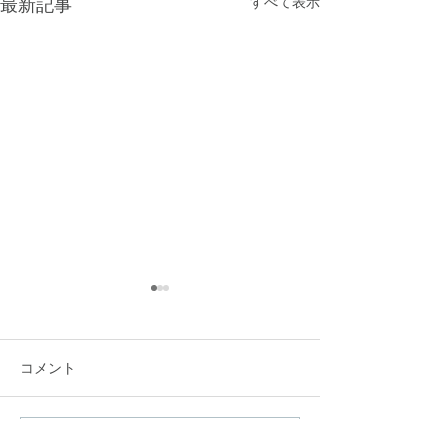
最新記事
すべて表示
【オンライン学
ス】14日間無料
ーンのご案内
株式会社ネクスト
コメント
ション（本社：東
区、）は、当社が
ンライン学童エデ
コメントを追加…